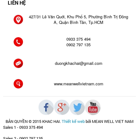
LIÊN HỆ
427/31 Lê Văn Quới, Khu Phố 5, Phường Bình Trị Đông
A, Quận Bình Tân, Tp.HCM
0933 375 494
0902 797 135
duongkhachai@gmail.com
www.meanwellvietnam.com
BẢN QUYỀN © 2015 KHAC HAI
.
Thiết kế web
bởi MEAN WELL VIET NAM
Sales 1 - 0933 375 494
Sales 2 - 0902 797 135