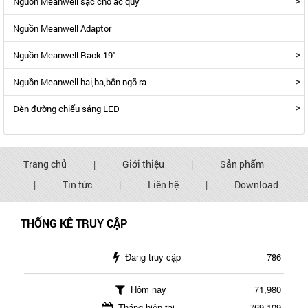
>
Nguồn Meanwell sạc cho ắc quy
Nguồn Meanwell Adaptor
>
Nguồn Meanwell Rack 19"
>
Nguồn Meanwell hai,ba,bốn ngõ ra
>
Đèn đường chiếu sáng LED
Trang chủ
|
Giới thiệu
|
Sản phẩm
|
Tin tức
|
Liên hệ
|
Download
THỐNG KÊ TRUY CẬP
Đang truy cập
786
Hôm nay
71,980
Tháng hiện tại
769,109