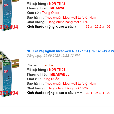
Mã đặt hàng
:
NDR-75-48
Thương hiệu
:
MEANWELL
Xuất xứ
:
Trung Quốc
Bảo hành
:
Theo chuẩn Meanwell tại Việt Nam
Chất lượng
:
Hàng chính hãng mới 100%
Kích thước ( rộng x cao x sâu ) mm
: 32 x 125.2 x 102
NDR-75-24| Nguồn Meanwell NDR-75-24 ( 76.8W 24V 3.2A
Đăng ngày 29-09-2023 12:22:13 PM
Giá bán:
Liên hệ
Mã đặt hàng
:
NDR-75-24
Thương hiệu
:
MEANWELL
Xuất xứ
:
Trung Quốc
Bảo hành
:
Theo chuẩn Meanwell tại Việt Nam
Chất lượng
:
Hàng chính hãng mới 100%
Kích thước ( rộng x cao x sâu ) mm
: 32 x 125.2 x 102