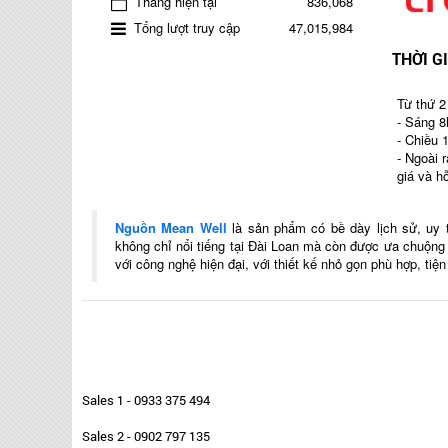
Tháng hiện tại
836,068
Tổng lượt truy cập
47,015,984
THỜI G
Từ thứ 2
- Sáng 8
- Chiều 
- Ngoài 
giá và h
Nguồn Mean Well
là sản phẩm có bề dày lịch sử, uy 
không chỉ nổi tiếng tại Đài Loan mà còn được ưa chuộn
với công nghệ hiện đại, với thiết kế nhỏ gọn phù hợp, tiệ
Sales 1 - 0933 375 494
Sales 2 - 0902 797 135