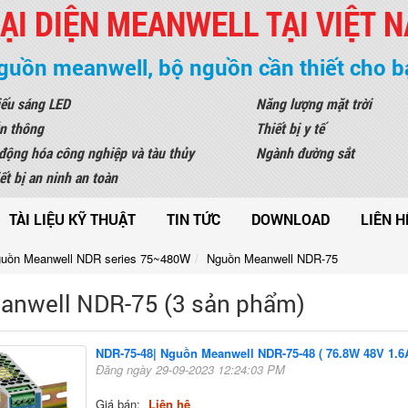
ẠI DIỆN MEANWELL TẠI VIỆT 
guồn meanwell, bộ nguồn cần thiết cho b
ếu sáng LED
Năng lượng mặt trời
n thông
Thiết bị y tế
động hóa công nghiệp và tàu thủy
Ngành đường sắt
ết bị an ninh an toàn
TÀI LIỆU KỸ THUẬT
TIN TỨC
DOWNLOAD
LIÊN H
uồn Meanwell NDR series 75~480W
Nguồn Meanwell NDR-75
nwell NDR-75 (3 sản phẩm)
NDR-75-48| Nguồn Meanwell NDR-75-48 ( 76.8W 48V 1.6A
Đăng ngày 29-09-2023 12:24:03 PM
Giá bán:
Liên hệ