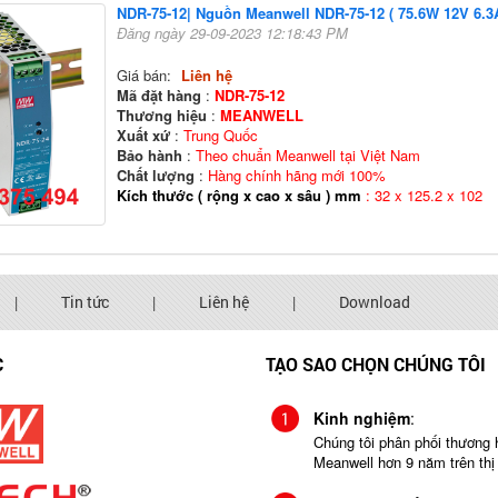
NDR-75-12| Nguồn Meanwell NDR-75-12 ( 75.6W 12V 6.3A
Đăng ngày 29-09-2023 12:18:43 PM
Giá bán:
Liên hệ
Mã đặt hàng
:
NDR-75-12
Thương hiệu
:
MEANWELL
Xuất xứ
:
Trung Quốc
Bảo hành
:
Theo chuẩn Meanwell tại Việt Nam
Chất lượng
:
Hàng chính hãng mới 100%
Kích thước ( rộng x cao x sâu ) mm
: 32 x 125.2 x 102
|
Tin tức
|
Liên hệ
|
Download
C
TẠO SAO CHỌN CHÚNG TÔI
Kinh nghiệm
:
Chúng tôi phân phối thương 
Meanwell hơn 9 năm trên thị