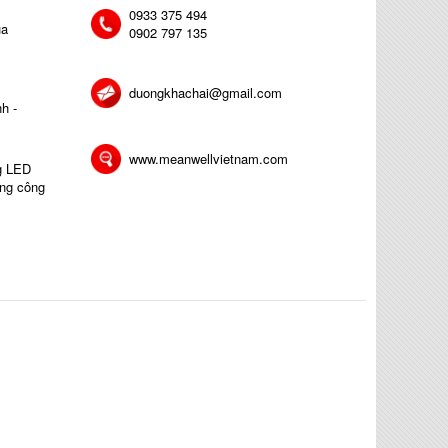
0933 375 494
ủa
0902 797 135
duongkhachai@gmail.com
h -
www.meanwellvietnam.com
ng LED
ong công