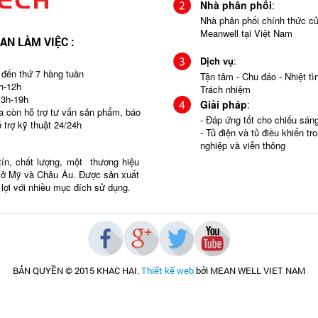
Nhà phân phối
:
Nhà phân phối chính thức c
Meanwell tại Việt Nam
IAN LÀM VIỆC :
Dịch vụ
:
 đến thứ 7 hàng tuần
Tận tâm - Chu đáo - Nhiệt tìn
h-12h
Trách nhiệm
13h-19h
Giải pháp
:
ra còn hỗ trợ tư vấn sản phẩm, báo
- Đáp ứng tốt cho chiếu sá
ỗ trợ kỹ thuật 24/24h
- Tủ điện và tủ điều khiển tr
nghiệp và viễn thông
tín, chất lượng, một thương hiệu
g ở Mỹ và Châu Âu. Được sản xuất
n lợi với nhiều mục đích sử dụng.
BẢN QUYỀN © 2015 KHAC HAI
.
Thiết kế web
bởi MEAN WELL VIET NAM