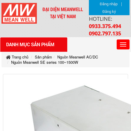
|
Đăng nhập
ĐẠI DIỆN MEANWELL
Đăng ký
TẠI VIỆT NAM
HOTLINE:
0933.375.494
0902.797.135
DANH MỤC SẢN PHẨM
Trang chủ
Sản phẩm
Nguồn Meanwell AC/DC
Nguồn Meanwell SE series 100~1500W