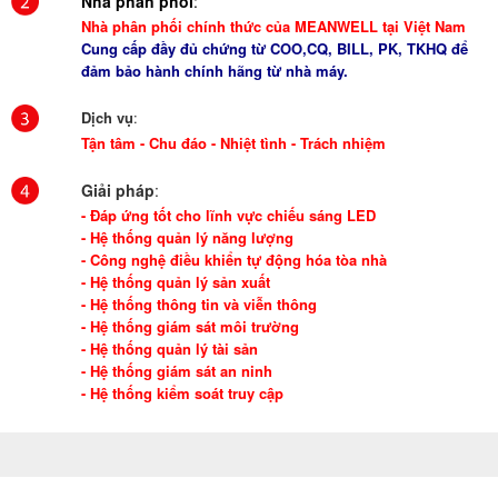
Nhà phân phối
:
Nhà phân phối chính thức của MEANWELL tại Việt Nam
Cung cấp đầy đủ chứng từ COO,CQ, BILL, PK, TKHQ để
đảm bảo hành chính hãng từ nhà máy.
Dịch vụ
:
Tận tâm - Chu đáo - Nhiệt tình - Trách nhiệm
Giải pháp
:
- Đáp ứng tốt cho lĩnh vực chiếu sáng LED
- Hệ thống quản lý năng lượng
- Công nghệ điều khiển tự động hóa tòa nhà
- Hệ thống quản lý sản xuất
- Hệ thống thông tin và viễn thông
- Hệ thống giám sát môi trường
- Hệ thống quản lý tài sản
- Hệ thống giám sát an ninh
- Hệ thống kiểm soát truy cập