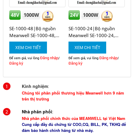
1
1
48V
1000W
24V
1000W
SE-1000-48|Bộ nguồn
SE-1000-24|Bộ nguồn
Meanwell SE-1000-48,...
Meanwell SE-1000-24,...
XEM CHI TIẾT
XEM CHI TIẾT
Đăng nhập
Đăng nhập
Để xem giá, vui lòng
/
Để xem giá, vui lòng
/
Đăng ký
Đăng ký
Kinh nghiệm
:
Chúng tôi phân phối thương hiệu Meanwell hơn 9 năm
trên thị trường
Nhà phân phối
:
Nhà phân phối chính thức của MEANWELL tại Việt Nam
Cung cấp đầy đủ chứng từ COO,CQ, BILL, PK, TKHQ để
đảm bảo hành chính hãng từ nhà máy.