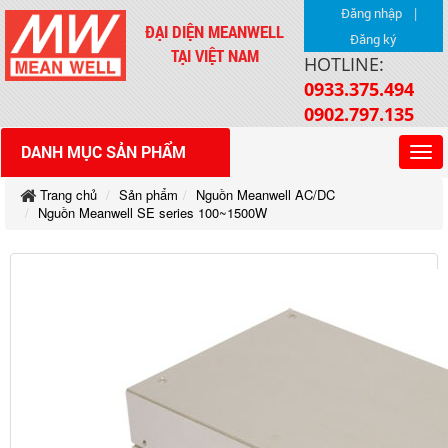
|
Đăng nhập
ĐẠI DIỆN MEANWELL
Đăng ký
TẠI VIỆT NAM
HOTLINE:
0933.375.494
0902.797.135
DANH MỤC SẢN PHẨM
Trang chủ
Sản phẩm
Nguồn Meanwell AC/DC
Nguồn Meanwell SE series 100~1500W