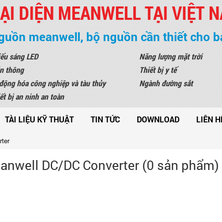
ẠI DIỆN MEANWELL TẠI VIỆT 
guồn meanwell, bộ nguồn cần thiết cho b
ếu sáng LED
Năng lượng mặt trời
n thông
Thiết bị y tế
động hóa công nghiệp và tàu thủy
Ngành đường sắt
ết bị an ninh an toàn
TÀI LIỆU KỸ THUẬT
TIN TỨC
DOWNLOAD
LIÊN H
ter
nwell DC/DC Converter (0 sản phẩm)