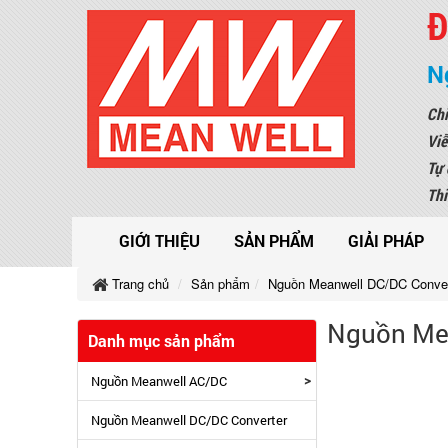
Đ
N
Chi
Viễ
Tự 
Thi
GIỚI THIỆU
SẢN PHẨM
GIẢI PHÁP
Trang chủ
Sản phẩm
Nguồn Meanwell DC/DC Conver
Nguồn Mea
Danh mục sản phẩm
>
Nguồn Meanwell AC/DC
Nguồn Meanwell DC/DC Converter