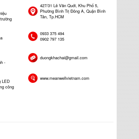
427/31 Lê Văn Quới, Khu Phố 5,
Phường Bình Trị Đông A, Quận Bình
hiệu
Tân, Tp.HCM
 trường
0933 375 494
ủa
0902 797 135
duongkhachai@gmail.com
h -
www.meanwellvietnam.com
ng LED
ong công