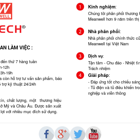
Kinh nghiệm
:
Chúng tôi phân phối thương 
Meanwell hơn 9 năm trên thị
Nhà phân phối
:
Nhà phân phối chính thức c
Meanwell tại Việt Nam
IAN LÀM VIỆC :
Dịch vụ
:
 đến thứ 7 hàng tuần
Tận tâm - Chu đáo - Nhiệt tìn
h-12h
Trách nhiệm
13h-19h
Giải pháp
:
ra còn hỗ trợ tư vấn sản phẩm, báo
- Đáp ứng tốt cho chiếu sá
ỗ trợ kỹ thuật 24/24h
- Tủ điện và tủ điều khiển tr
nghiệp và viễn thông
tín, chất lượng, một thương hiệu
g ở Mỹ và Châu Âu. Được sản xuất
n lợi với nhiều mục đích sử dụng.