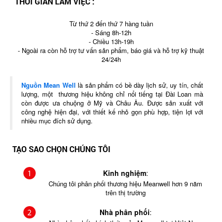
THỜI GIAN LÀM VIỆC :
Từ thứ 2 đến thứ 7 hàng tuần
- Sáng 8h-12h
- Chiều 13h-19h
- Ngoài ra còn hỗ trợ tư vấn sản phẩm, báo giá và hỗ trợ kỹ thuật
24/24h
Nguồn Mean Well
là sản phẩm có bề dày lịch sử, uy tín, chất
lượng, một thương hiệu không chỉ nổi tiếng tại Đài Loan mà
còn được ưa chuộng ở Mỹ và Châu Âu. Được sản xuất với
công nghệ hiện đại, với thiết kế nhỏ gọn phù hợp, tiện lợi với
nhiều mục đích sử dụng.
TẠO SAO CHỌN CHÚNG TÔI
Kinh nghiệm
:
Chúng tôi phân phối thương hiệu Meanwell hơn 9 năm
trên thị trường
Nhà phân phối
: