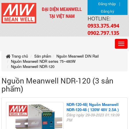
|
Đăng nhập
ĐẠI DIỆN MEANWELL
Đăng ký
TẠI VIỆT NAM
HOTLINE:
0933.375.494
0902.797.135
Trang chủ
Sản phẩm
Nguồn Meanwell DIN Rail
Nguồn Meanwell NDR series 75~480W
Nguồn Meanwell NDR-120
Nguồn Meanwell NDR-120 (3 sản
phẩm)
NDR-120-48| Nguồn Meanwell
NDR-120-48 ( 120W 48V 2.5A )
Đăng ngày 29-09-2023 01:19:09
PM