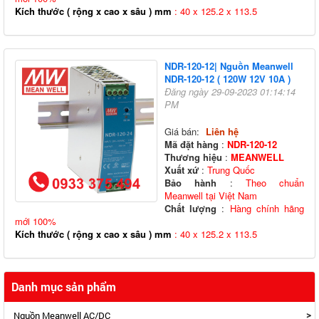
Kích thước ( rộng x cao x sâu ) mm
: 40 x 125.2 x 113.5
NDR-120-12| Nguồn Meanwell
NDR-120-12 ( 120W 12V 10A )
Đăng ngày 29-09-2023 01:14:14
PM
Giá bán:
Liên hệ
Mã đặt hàng
:
NDR-120-12
Thương hiệu
:
MEANWELL
Xuất xứ
:
Trung Quốc
Bảo hành
:
Theo chuẩn
Meanwell tại Việt Nam
Chất lượng
:
Hàng chính hãng
mới 100%
Kích thước ( rộng x cao x sâu ) mm
: 40 x 125.2 x 113.5
Danh mục sản phẩm
>
Nguồn Meanwell AC/DC