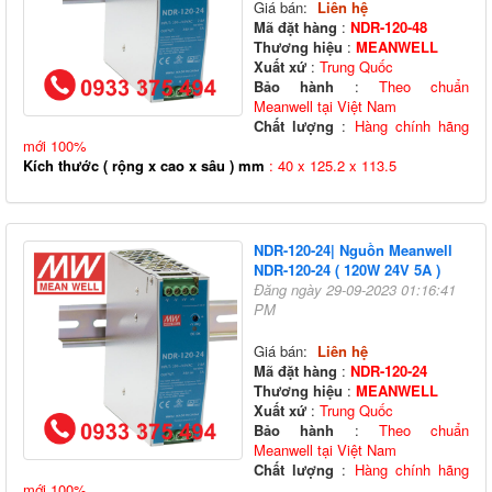
Giá bán:
Liên hệ
Mã đặt hàng
:
NDR-120-48
Thương hiệu
:
MEANWELL
Xuất xứ
:
Trung Quốc
Bảo hành
:
Theo chuẩn
Meanwell tại Việt Nam
Chất lượng
:
Hàng chính hãng
mới 100%
Kích thước ( rộng x cao x sâu ) mm
: 40 x 125.2 x 113.5
NDR-120-24| Nguồn Meanwell
NDR-120-24 ( 120W 24V 5A )
Đăng ngày 29-09-2023 01:16:41
PM
Giá bán:
Liên hệ
Mã đặt hàng
:
NDR-120-24
Thương hiệu
:
MEANWELL
Xuất xứ
:
Trung Quốc
Bảo hành
:
Theo chuẩn
Meanwell tại Việt Nam
Chất lượng
:
Hàng chính hãng
mới 100%