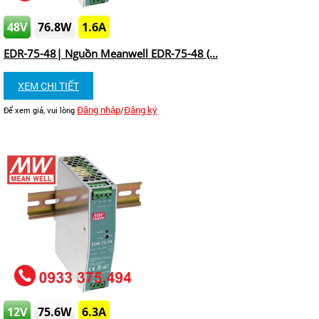
48V
76.8W
1.6A
EDR-75-48| Nguồn Meanwell EDR-75-48 (...
XEM CHI TIẾT
Đăng nhập
Đăng ký
Để xem giá, vui lòng
/
12V
75.6W
6.3A