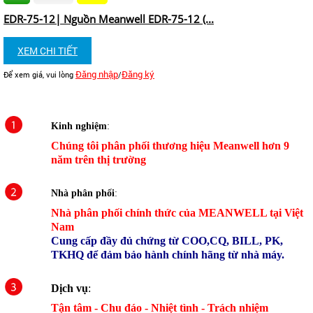
EDR-75-12| Nguồn Meanwell EDR-75-12 (...
XEM CHI TIẾT
Đăng nhập
Đăng ký
Để xem giá, vui lòng
/
Kinh nghiệm
:
Chúng tôi phân phối thương hiệu Meanwell hơn 9
năm trên thị trường
Nhà phân phối
:
Nhà phân phối chính thức của MEANWELL tại Việt
Nam
Cung cấp đầy đủ chứng từ COO,CQ, BILL, PK,
TKHQ để đảm bảo hành chính hãng từ nhà máy.
Dịch vụ
:
Tận tâm - Chu đáo - Nhiệt tình - Trách nhiệm