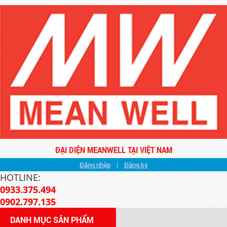
ĐẠI DIỆN MEANWELL TẠI VIỆT NAM
Đăng nhập
|
Đăng ký
HOTLINE:
0933.375.494
0902.797.135
DANH MỤC SẢN PHẨM