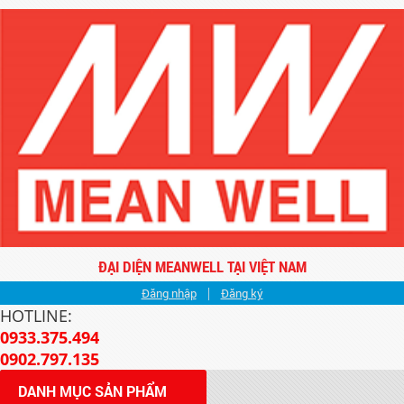
ĐẠI DIỆN MEANWELL TẠI VIỆT NAM
Đăng nhập
|
Đăng ký
HOTLINE:
0933.375.494
0902.797.135
DANH MỤC SẢN PHẨM