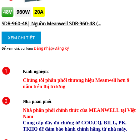
48V
960W
20A
SDR-960-48| Nguồn Meanwell SDR-960-48 (...
XEM CHI TIẾT
Đăng nhập
Đăng ký
Để xem giá, vui lòng
/
Kinh nghiệm
:
Chúng tôi phân phối thương hiệu Meanwell hơn 9
năm trên thị trường
Nhà phân phối
:
Nhà phân phối chính thức của MEANWELL tại Việt
Nam
Cung cấp đầy đủ chứng từ COO,CQ, BILL, PK,
TKHQ để đảm bảo hành chính hãng từ nhà máy.