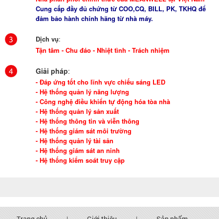
Cung cấp đầy đủ chứng từ COO,CQ, BILL, PK, TKHQ để
đảm bảo hành chính hãng từ nhà máy.
Dịch vụ
:
Tận tâm - Chu đáo - Nhiệt tình - Trách nhiệm
Giải pháp
:
- Đáp ứng tốt cho lĩnh vực chiếu sáng LED
- Hệ thống quản lý năng lượng
- Công nghệ điều khiển tự động hóa tòa nhà
- Hệ thống quản lý sản xuất
- Hệ thống thông tin và viễn thông
- Hệ thống giám sát môi trường
- Hệ thống quản lý tài sản
- Hệ thống giám sát an ninh
- Hệ thống kiểm soát truy cập
Trang chủ
|
Giới thiệu
|
Sản phẩm