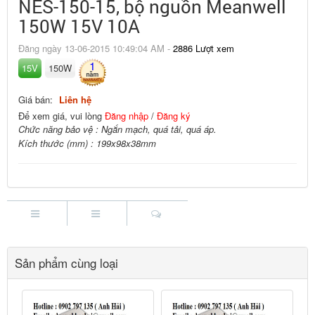
NES-150-15, bộ nguồn Meanwell
150W 15V 10A
Đăng ngày 13-06-2015 10:49:04 AM -
2886 Lượt xem
1
15V
150W
Giá bán:
Liên hệ
Để xem giá, vui lòng
Đăng nhập
/
Đăng ký
Chức năng bảo vệ : Ngắn mạch, quá tải, quá áp.
Kích thước (mm) : 199x98x38mm
Sản phẩm cùng loại