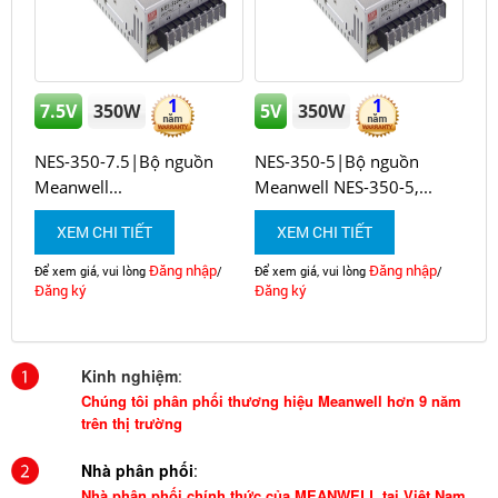
1
1
7.5V
350W
5V
350W
NES-350-7.5|Bộ nguồn
NES-350-5|Bộ nguồn
Meanwell...
Meanwell NES-350-5,...
XEM CHI TIẾT
XEM CHI TIẾT
Đăng nhập
Đăng nhập
Để xem giá, vui lòng
/
Để xem giá, vui lòng
/
Đăng ký
Đăng ký
Kinh nghiệm
:
Chúng tôi phân phối thương hiệu Meanwell hơn 9 năm
trên thị trường
Nhà phân phối
:
Nhà phân phối chính thức của MEANWELL tại Việt Nam