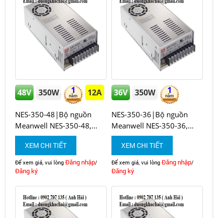
1
1
48V
350W
12A
36V
350W
NES-350-48|Bộ nguồn
NES-350-36|Bộ nguồn
Meanwell NES-350-48,...
Meanwell NES-350-36,...
XEM CHI TIẾT
XEM CHI TIẾT
Đăng nhập
Đăng nhập
Để xem giá, vui lòng
/
Để xem giá, vui lòng
/
Đăng ký
Đăng ký