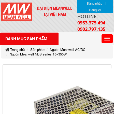
|
Đăng nhập
ĐẠI DIỆN MEANWELL
Đăng ký
TẠI VIỆT NAM
HOTLINE:
0933.375.494
0902.797.135
DANH MỤC SẢN PHẨM
Trang chủ
Sản phẩm
Nguồn Meanwell AC/DC
Nguồn Meanwell NES series 15~350W