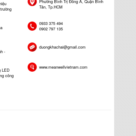
Phường Bình Trị Đông A, Quận Bình
hiệu
Tân, Tp.HCM
 trường
0933 375 494
ủa
0902 797 135
duongkhachai@gmail.com
h -
www.meanwellvietnam.com
ng LED
ong công