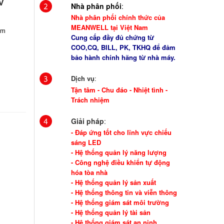
V
Nhà phân phối
:
Nhà phân phối chính thức của
MEANWELL tại Việt Nam
em
Cung cấp đầy đủ chứng từ
COO,CQ, BILL, PK, TKHQ để đảm
bảo hành chính hãng từ nhà máy.
Dịch vụ
:
Tận tâm - Chu đáo - Nhiệt tình -
Trách nhiệm
Giải pháp
:
- Đáp ứng tốt cho lĩnh vực chiếu
sáng LED
- Hệ thống quản lý năng lượng
- Công nghệ điều khiển tự động
hóa tòa nhà
- Hệ thống quản lý sản xuất
- Hệ thống thông tin và viễn thông
- Hệ thống giám sát môi trường
- Hệ thống quản lý tài sản
- Hệ thống giám sát an ninh