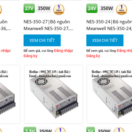
1
1
27V
350W
24V
350W
uồn
NES-350-27|Bộ nguồn
NES-350-24|Bộ nguồ
6,...
Meanwell NES-350-27,...
Meanwell NES-350-24,.
XEM CHI TIẾT
XEM CHI TIẾT
 nhập
Đăng nhập
Đăng nh
/
Để xem giá, vui lòng
/
Để xem giá, vui lòng
Đăng ký
Đăng ký
1
1
7.5V
350W
5V
350W