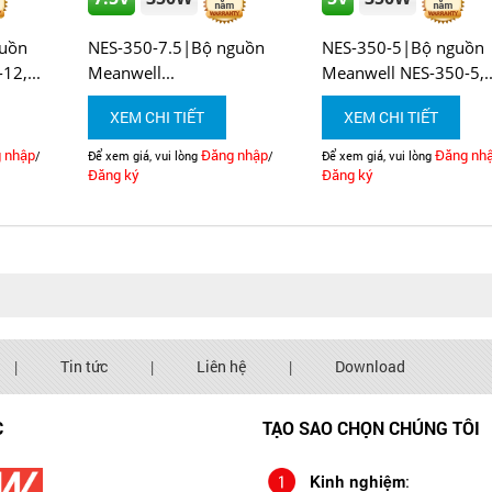
uồn
NES-350-7.5|Bộ nguồn
NES-350-5|Bộ nguồn
2,...
Meanwell...
Meanwell NES-350-5,..
XEM CHI TIẾT
XEM CHI TIẾT
 nhập
Đăng nhập
Đăng nh
/
Để xem giá, vui lòng
/
Để xem giá, vui lòng
Đăng ký
Đăng ký
|
Tin tức
|
Liên hệ
|
Download
C
TẠO SAO CHỌN CHÚNG TÔI
Kinh nghiệm
: