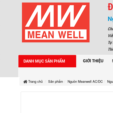
Đ
N
Chi
Viễ
Tự 
Thi
GIỚI THIỆU
DANH MỤC SẢN PHẨM
Trang chủ
Sản phẩm
Nguồn Meanwell AC/DC
Ngu