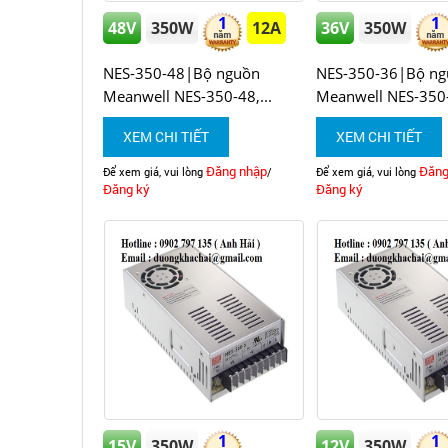
1
1
48V
350W
12A
36V
350W
NES-350-48|Bộ nguồn
NES-350-36|Bộ ng
Meanwell NES-350-48,...
Meanwell NES-350-3
XEM CHI TIẾT
XEM CHI TIẾT
Đăng nhập
Đăng
Để xem giá, vui lòng
/
Để xem giá, vui lòng
Đăng ký
Đăng ký
1
1
15V
350W
12V
350W