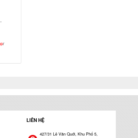
.
ập
/
LIÊN HỆ
427/31 Lê Văn Quới, Khu Phố 5,