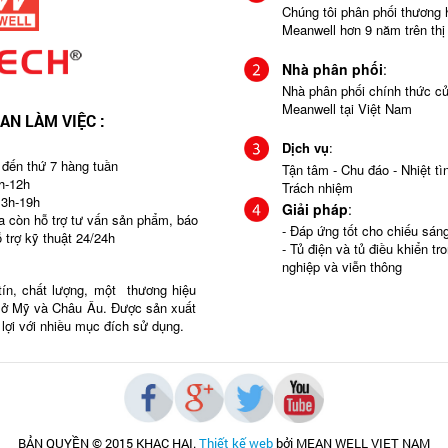
Chúng tôi phân phối thương 
Meanwell hơn 9 năm trên thị
Nhà phân phối
:
Nhà phân phối chính thức c
Meanwell tại Việt Nam
IAN LÀM VIỆC :
Dịch vụ
:
 đến thứ 7 hàng tuần
Tận tâm - Chu đáo - Nhiệt tìn
h-12h
Trách nhiệm
13h-19h
Giải pháp
:
ra còn hỗ trợ tư vấn sản phẩm, báo
- Đáp ứng tốt cho chiếu sá
ỗ trợ kỹ thuật 24/24h
- Tủ điện và tủ điều khiển tr
nghiệp và viễn thông
tín, chất lượng, một thương hiệu
g ở Mỹ và Châu Âu. Được sản xuất
n lợi với nhiều mục đích sử dụng.
BẢN QUYỀN © 2015 KHAC HAI
.
Thiết kế web
bởi MEAN WELL VIET NAM