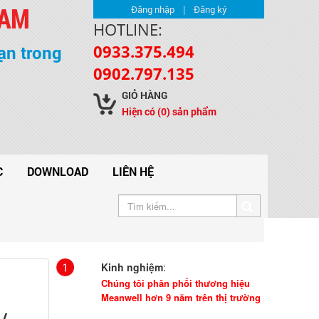
NAM
|
Đăng nhập
Đăng ký
HOTLINE:
0933.375.494
ạn trong
0902.797.135
GIỎ HÀNG
Hiện có
(0)
sản phẩm
C
DOWNLOAD
LIÊN HỆ
Kinh nghiệm
:
Chúng tôi phân phối thương hiệu
Meanwell hơn 9 năm trên thị trường