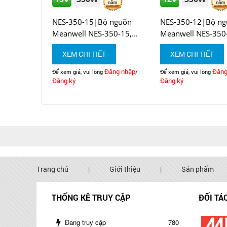
NES-350-15|Bộ nguồn
NES-350-12|Bộ ng
Meanwell NES-350-15,...
Meanwell NES-350-1
XEM CHI TIẾT
XEM CHI TIẾT
Đăng nhập
Đăng
Để xem giá, vui lòng
/
Để xem giá, vui lòng
Đăng ký
Đăng ký
Trang chủ
|
Giới thiệu
|
Sản phẩm
THỐNG KÊ TRUY CẬP
ĐỐI TÁ
Đang truy cập
780