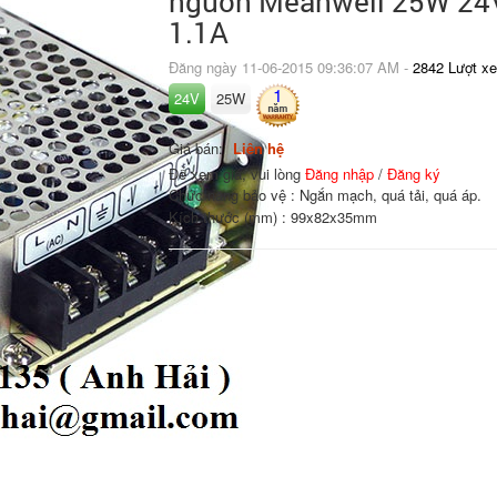
nguồn Meanwell 25W 24
1.1A
Đăng ngày 11-06-2015 09:36:07 AM -
2842 Lượt x
1
24V
25W
Giá bán:
Liên hệ
Để xem giá, vui lòng
Đăng nhập
/
Đăng ký
Chức năng bảo vệ : Ngắn mạch, quá tải, quá áp.
Kích thước (mm) : 99x82x35mm