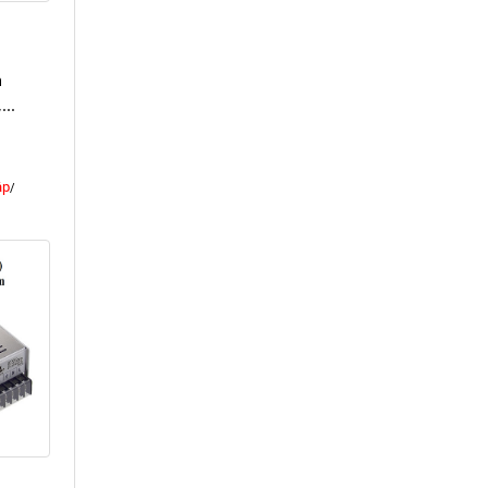
n
..
ập
/