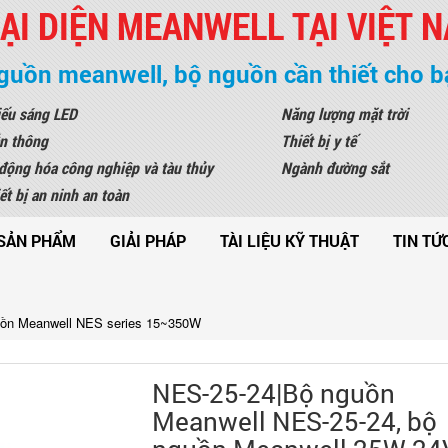
ẠI DIỆN MEANWELL TẠI VIỆT 
guồn meanwell, bộ nguồn cần thiết cho b
ếu sáng LED
Năng lượng mặt trời
n thông
Thiết bị y tế
động hóa công nghiệp và tàu thủy
Ngành đường sắt
ết bị an ninh an toàn
SẢN PHẨM
GIẢI PHÁP
TÀI LIỆU KỸ THUẬT
TIN TỨ
ồn Meanwell NES series 15~350W
NES-25-24|Bộ nguồn
Meanwell NES-25-24, bộ