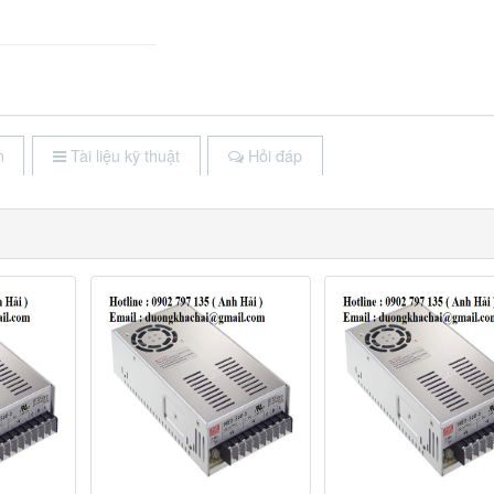
m
Tài liệu kỹ thuật
Hỏi đáp