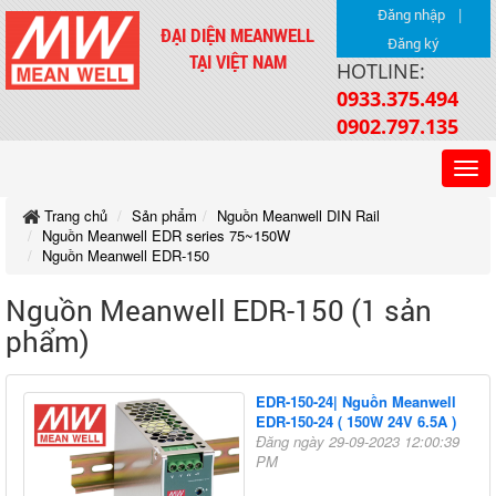
|
Đăng nhập
ĐẠI DIỆN MEANWELL
Đăng ký
TẠI VIỆT NAM
HOTLINE:
0933.375.494
0902.797.135
Trang chủ
Sản phẩm
Nguồn Meanwell DIN Rail
Nguồn Meanwell EDR series 75~150W
Nguồn Meanwell EDR-150
Nguồn Meanwell EDR-150 (1 sản
phẩm)
EDR-150-24| Nguồn Meanwell
EDR-150-24 ( 150W 24V 6.5A )
Đăng ngày 29-09-2023 12:00:39
PM