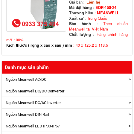
Giá bán:
Liên hệ
Mã đặt hàng
:
EDR-150-24
Thương hiệu
:
MEANWELL
Xuất xứ
:
Trung Quốc
Bảo hành
:
Theo chuẩn
Meanwell tại Việt Nam
Chất lượng
:
Hàng chính hãng
mới 100%
Kích thước ( rộng x cao x sâu ) mm
: 40 x 125.2 x 113.5
Danh mục sản phẩm
>
Nguồn Meanwell AC/DC
Nguồn Meanwell DC/DC Converter
>
Nguồn Meanwell DC/AC Inverter
>
Nguồn Meanwell DIN Rail
>
Nguồn Meanwell LED IP30-IP67