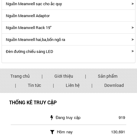
>
Nguồn Meanwell sạc cho ắc quy
Nguồn Meanwell Adaptor
>
Nguồn Meanwell Rack 19"
>
Nguồn Meanwell hai,ba,bốn ngõ ra
>
Đèn đường chiếu sáng LED
Trang chủ
|
Giới thiệu
|
Sản phẩm
|
Tin tức
|
Liên hệ
|
Download
THỐNG KÊ TRUY CẬP
Đang truy cập
919
Hôm nay
130,691