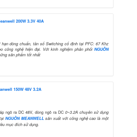
Meanwell 200W 3.3V 40A
i hạn dòng chuẩn, t
ần số Switching cố định tại PFC: 67 Khz
 công nghệ hiện đại. Với kinh nghiệm phân phối
NGUỒN
hững sản phẩm tốt nhất
anwell 150W 48V 3.2A
 áp ngõ ra DC 48V, dòng ngõ ra DC
0~3.2A chuyên sử dụng
tại
NGUỒN MEANWELL
sản xuất với công nghệ cao là một
iều mục đích sử dụng.