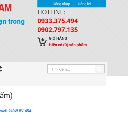
NAM
|
Đăng nhập
Đăng ký
HOTLINE:
0933.375.494
ạn trong
0902.797.135
GIỎ HÀNG
Hiện có
(0)
sản phẩm
Ệ
hẩm)
nwell 240W 5V 45A