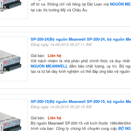
off từ xa. Không chỉ nổi tiếng tại Đài Loan mà
NGUỒN M
tại các thị trường Mỹ và Châu Âu.
SP-200-24|Bộ nguồn Meanwell SP-200-24, bộ nguồn Me
Đăng ngày 14-09-2015 05:27:11 AM
Giá bán:
Liên hệ
Với trách nhiệm là nhà phân phối chính thức và duy nhất
NGUỒN MEANWELL
đảm bảo chất lượng, uy tín. Bộ ng
tạo ra từ bề dày kinh nghiệm có thể đáp ứng bảo vệ nguồn đ
SP-200-15|Bộ nguồn Meanwell SP-200-15, bộ nguồn Me
Đăng ngày 14-09-2015 05:22:15 AM
Giá bán:
Liên hệ
Bộ nguồn Meanwell SP-200-15 với kích thước
199x99x50mm
trình của bạn. Công ty chúng tôi chuyên cung cấp
BỘ NG