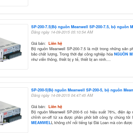
SP-200-7.5|Bộ nguồn Meanwell SP-200-7.5, bộ nguồn M
Đăng ngày 14-09-2015 05:10:54 AM
Giá bán:
Liên hệ
Bộ nguồn Meanwell SP-200-7.5 là một trong những sản p
bảo chất lượng, Trong thời đại công nghiệp hóa
NGUỒN M
như viễn thông, thiết bị y tế, thiết bị an ninh....
SP-200-5|Bộ nguồn Meanwell SP-200-5, bộ nguồn Mea
Đăng ngày 14-09-2015 04:47:45 AM
Giá bán:
Liên hệ
Bộ nguồn Meanwell SP-200-5 có hiệu suất 76%, điện áp
chỉnh on-off từ xa được phân phôi bởi công ty chúng tôi
MEANWEL
L không chỉ nổi tiếng tại Đài Loan mà còn đượ