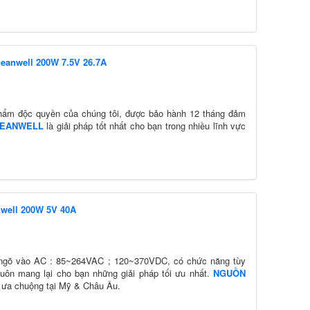
eanwell 200W 7.5V 26.7A
hẩm độc quyền của chúng tôi, được bảo hành 12 tháng đảm
EANWELL
là giải pháp tốt nhất cho bạn trong nhiều lĩnh vực
nwell 200W 5V 40A
 ngõ vào AC : 85~264VAC ; 120~370VDC, có chức năng tùy
 luôn mang lại cho bạn những giải pháp tối ưu nhất.
NGUỒN
c ưa chuộng tại Mỹ & Châu Âu.