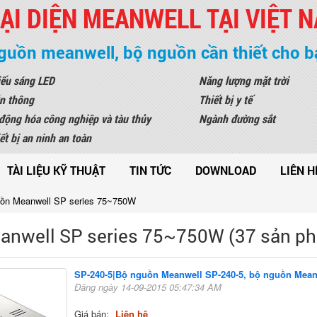
ẠI DIỆN MEANWELL TẠI VIỆT 
guồn meanwell, bộ nguồn cần thiết cho b
ếu sáng LED
Năng lượng mặt trời
n thông
Thiết bị y tế
động hóa công nghiệp và tàu thủy
Ngành đường sắt
ết bị an ninh an toàn
TÀI LIỆU KỸ THUẬT
TIN TỨC
DOWNLOAD
LIÊN H
ồn Meanwell SP series 75~750W
nwell SP series 75~750W (37 sản p
SP-240-5|Bộ nguồn Meanwell SP-240-5, bộ nguồn Mea
Đăng ngày 14-09-2015 05:47:34 AM
Giá bán:
Liên hệ