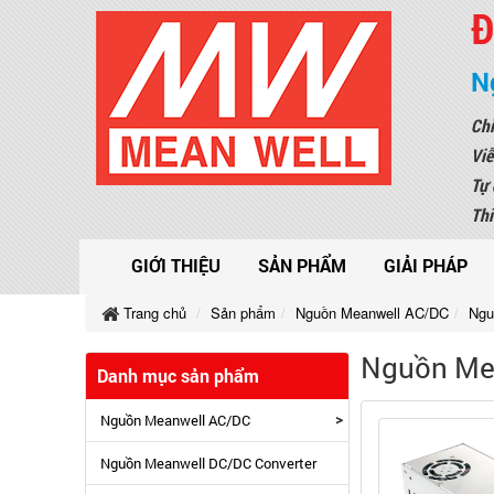
Đ
N
Chi
Viễ
Tự 
Thi
GIỚI THIỆU
SẢN PHẨM
GIẢI PHÁP
Trang chủ
Sản phẩm
Nguồn Meanwell AC/DC
Ngu
Nguồn Mea
Danh mục sản phẩm
>
Nguồn Meanwell AC/DC
Nguồn Meanwell DC/DC Converter