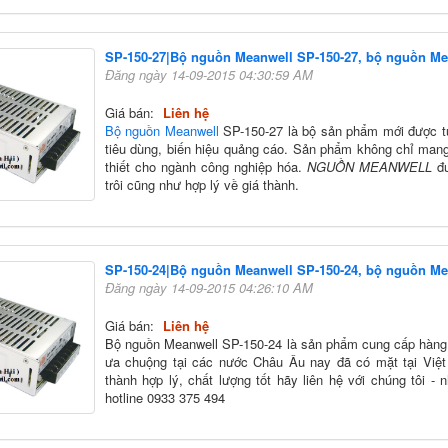
SP-150-27|Bộ nguồn Meanwell SP-150-27, bộ nguồn Me
Đăng ngày 14-09-2015 04:30:59 AM
Giá bán:
Liên hệ
Bộ nguồn Meanwell
SP-150-27 là bộ sản phẩm mới được tun
tiêu dùng, biến hiệu quảng cáo. Sản phẩm không chỉ mang l
thiết cho ngành công nghiệp hóa.
NGUỒN MEANWELL
đư
trôi cũng như hợp lý về giá thành.
SP-150-24|Bộ nguồn Meanwell SP-150-24, bộ nguồn Me
Đăng ngày 14-09-2015 04:26:10 AM
Giá bán:
Liên hệ
Bộ nguồn Meanwell SP-150-24 là sản phẩm cung cấp hàng
ưa chuộng tại các nước Châu Âu nay đã có mặt tại Việt
thành hợp lý, chất lượng tốt hãy liên hệ với chúng tôi 
hotline 0933 375 494