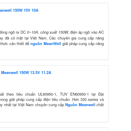
eanwell 150W 15V 10A
 dòng ngõ ra DC
0~10A, công suất 150W,
điện áp ngõ vào AC
nay đã có mặt tại Việt Nam. Các chuyên gia cung cấp năng
​thức cần thiết để
nguồn MeanWell
giải pháp cung cấp năng
n Meanwell 150W 13.5V 11.2A
ất theo tiêu chuẩn UL60950-1, TUV EN60950-1 tại Đài
ong giải pháp cung cấp điện tiêu chuẩn. Hơn 330 series và
duy nhất tại Việt Nam chuyên cung cấp
Nguồn Meanwel
l chất