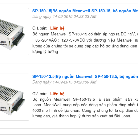
SP-150-15|Bộ nguồn Meanwell SP-150-15, bộ nguồn M
Đăng ngày 14-09-2015 04:23:03 AM
Giá bán:
Liên hệ
Bộ nguồn Meanwell SP-150-15 có điện áp ngõ ra DC 15V,
: 85~264VAC ; 120~370VDC
với thương hiệu Meanwell 
lượng của chúng tôi sẽ cung cấp các hỗ trợ ứng dụng kiến ​
lượng lý tưởng
SP-150-13.5|Bộ nguồn Meanwell SP-150-13.5, bộ nguồ
Đăng ngày 14-09-2015 04:20:09 AM
Giá bán:
Liên hệ
Bộ nguồn Meanwell SP-150-13.5 là sản phẩm sản xu
Loan. MeanWell cung cấp các dòng sản phẩm rộng nhất tr
4000 mô hình để lựa chọn. Công ty chúng tôi là đại diện 
lượng cao, giá thành hợp lý được sản xuất tại Đài Loan.