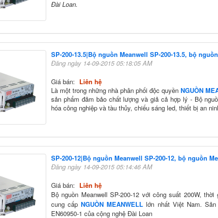
Đài Loan.
SP-200-13.5|Bộ nguồn Meanwell SP-200-13.5, bộ nguồ
Đăng ngày 14-09-2015 05:18:05 AM
Giá bán:
Liên hệ
Là một trong những nhà phân phối độc quyền
NGUỒN ME
sản phẩm đảm bảo chất lượng và giả cả hợp lý - Bộ nguồn
hóa công nghiệp và tàu thủy, chiếu sáng led, thiết bị an nin
SP-200-12|Bộ nguồn Meanwell SP-200-12, bộ nguồn Me
Đăng ngày 14-09-2015 05:14:46 AM
Giá bán:
Liên hệ
Bộ nguồn Meanwell SP-200-12 v
ới công suất 200W, thời
cung cấp
NGUỒN MEANWELL
lớn nhất Việt Nam. Sản
EN60950-1 của cộng nghệ Đài Loan