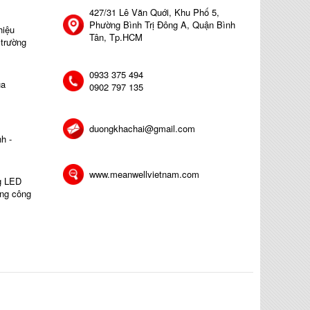
427/31 Lê Văn Quới, Khu Phố 5,
Phường Bình Trị Đông A, Quận Bình
hiệu
Tân, Tp.HCM
 trường
0933 375 494
ủa
0902 797 135
duongkhachai@gmail.com
h -
www.meanwellvietnam.com
ng LED
ong công