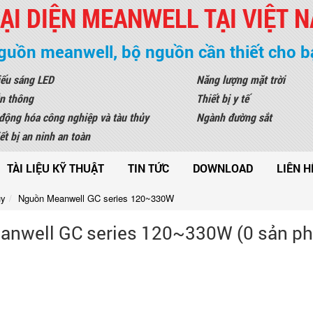
ẠI DIỆN MEANWELL TẠI VIỆT 
guồn meanwell, bộ nguồn cần thiết cho b
ếu sáng LED
Năng lượng mặt trời
n thông
Thiết bị y tế
động hóa công nghiệp và tàu thủy
Ngành đường sắt
ết bị an ninh an toàn
TÀI LIỆU KỸ THUẬT
TIN TỨC
DOWNLOAD
LIÊN H
uy
Nguồn Meanwell GC series 120~330W
nwell GC series 120~330W (0 sản p