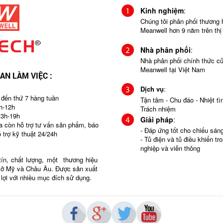
Kinh nghiệm
:
Chúng tôi phân phối thương 
Meanwell hơn 9 năm trên thị
Nhà phân phối
:
Nhà phân phối chính thức c
Meanwell tại Việt Nam
IAN LÀM VIỆC :
Dịch vụ
:
 đến thứ 7 hàng tuần
Tận tâm - Chu đáo - Nhiệt tìn
h-12h
Trách nhiệm
13h-19h
Giải pháp
:
ra còn hỗ trợ tư vấn sản phẩm, báo
- Đáp ứng tốt cho chiếu sá
ỗ trợ kỹ thuật 24/24h
- Tủ điện và tủ điều khiển tr
nghiệp và viễn thông
tín, chất lượng, một thương hiệu
g ở Mỹ và Châu Âu. Được sản xuất
n lợi với nhiều mục đích sử dụng.