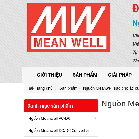
Đ
N
Chi
Viễ
Tự 
Thi
GIỚI THIỆU
SẢN PHẨM
GIẢI PHÁP
Trang chủ
Sản phẩm
Nguồn Meanwell sạc cho ắc q
Nguồn Mea
Danh mục sản phẩm
>
Nguồn Meanwell AC/DC
Nguồn Meanwell DC/DC Converter