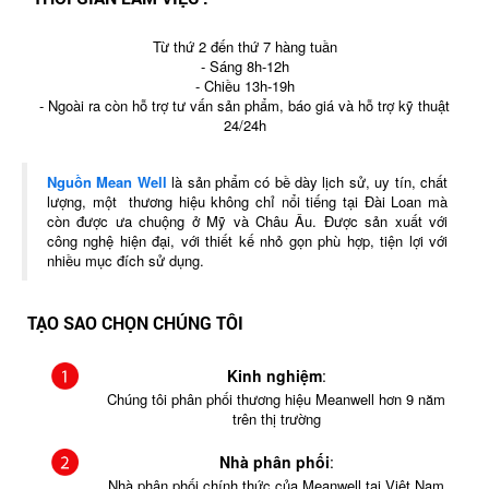
Từ thứ 2 đến thứ 7 hàng tuần
- Sáng 8h-12h
- Chiều 13h-19h
- Ngoài ra còn hỗ trợ tư vấn sản phẩm, báo giá và hỗ trợ kỹ thuật
24/24h
Nguồn Mean Well
là sản phẩm có bề dày lịch sử, uy tín, chất
lượng, một thương hiệu không chỉ nổi tiếng tại Đài Loan mà
còn được ưa chuộng ở Mỹ và Châu Âu. Được sản xuất với
công nghệ hiện đại, với thiết kế nhỏ gọn phù hợp, tiện lợi với
nhiều mục đích sử dụng.
TẠO SAO CHỌN CHÚNG TÔI
Kinh nghiệm
:
Chúng tôi phân phối thương hiệu Meanwell hơn 9 năm
trên thị trường
Nhà phân phối
:
Nhà phân phối chính thức của Meanwell tại Việt Nam