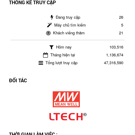
THỐNG KÊ TRUY CẬP
Đang truy cập
26
Máy chủ tìm kiếm
5
Khách viếng thăm
21
Hôm nay
103,516
Tháng hiện tại
1,136,674
Tổng lượt truy cập
47,316,590
ĐỐI TÁC
THỜI GIAN LÀM VIỆC :