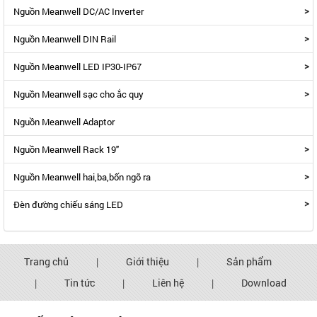
>
Nguồn Meanwell DC/AC Inverter
>
Nguồn Meanwell DIN Rail
>
Nguồn Meanwell LED IP30-IP67
>
Nguồn Meanwell sạc cho ắc quy
Nguồn Meanwell Adaptor
>
Nguồn Meanwell Rack 19"
>
Nguồn Meanwell hai,ba,bốn ngõ ra
>
Đèn đường chiếu sáng LED
Trang chủ
|
Giới thiệu
|
Sản phẩm
|
Tin tức
|
Liên hệ
|
Download