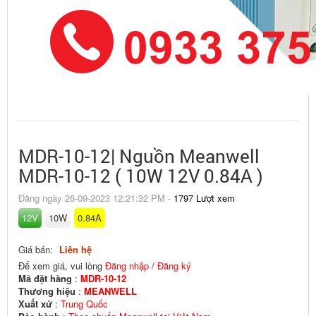
MDR-10-12| Nguồn Meanwell
MDR-10-12 ( 10W 12V 0.84A )
Đăng ngày 26-09-2023 12:21:32 PM -
1797 Lượt xem
12V
10W
0.84A
Giá bán:
Liên hệ
Để xem giá, vui lòng
Đăng nhập
/
Đăng ký
Mã đặt hàng
:
MDR-10-12
Thương hiệu
:
MEANWELL
Xuất xứ
:
Trung Quốc