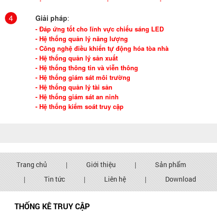
Giải pháp
:
- Đáp ứng tốt cho lĩnh vực chiếu sáng LED
- Hệ thống quản lý năng lượng
- Công nghệ điều khiển tự động hóa tòa nhà
- Hệ thống quản lý sản xuất
- Hệ thống thông tin và viễn thông
- Hệ thống giám sát môi trường
- Hệ thống quản lý tài sản
- Hệ thống giám sát an ninh
- Hệ thống kiểm soát truy cập
Trang chủ
|
Giới thiệu
|
Sản phẩm
|
Tin tức
|
Liên hệ
|
Download
THỐNG KÊ TRUY CẬP