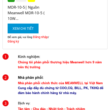
MDR-10-5| Nguồn
Meanwell MDR-10-5 (
10W...
XEM CHI TIẾT
Đăng nhập
Để xem giá, vui lòng
/
Đăng ký
Kinh nghiệm
:
Chúng tôi phân phối thương hiệu Meanwell hơn 9 năm
trên thị trường
Nhà phân phối
:
Nhà phân phối chính thức của MEANWELL tại Việt Nam
Cung cấp đầy đủ chứng từ COO,CQ, BILL, PK, TKHQ để
đảm bảo hành chính hãng từ nhà máy.
Dịch vụ
:
Tận tâm - Chu đáo - Nhiệt tình - Trách nhiệm