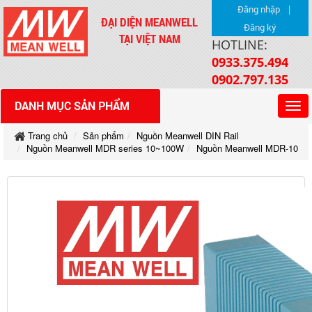
|
Đăng nhập
ĐẠI DIỆN MEANWELL
Đăng ký
TẠI VIỆT NAM
HOTLINE:
0933.375.494
0902.797.135
DANH MỤC SẢN PHẨM
Trang chủ
Sản phẩm
Nguồn Meanwell DIN Rail
Nguồn Meanwell MDR series 10~100W
Nguồn Meanwell MDR-10