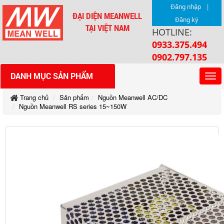
|
Đăng nhập
ĐẠI DIỆN MEANWELL
Đăng ký
TẠI VIỆT NAM
HOTLINE:
0933.375.494
0902.797.135
DANH MỤC SẢN PHẨM
Trang chủ
Sản phẩm
Nguồn Meanwell AC/DC
Nguồn Meanwell RS series 15~150W