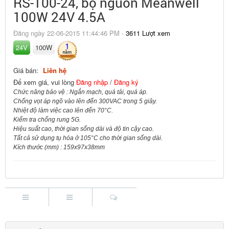
RS-100-24, bộ nguồn Meanwell
100W 24V 4.5A
Đăng ngày 22-06-2015 11:44:46 PM -
3611 Lượt xem
1
24V
100W
Giá bán:
Liên hệ
Để xem giá, vui lòng
Đăng nhập
/
Đăng ký
Chức năng bảo vệ : Ngắn mạch, quá tải, quá áp.
Chống vọt áp ngõ vào lên đến 300VAC trong 5 giây.
Nhiệt độ làm việc cao lên đến 70°C.
Kiểm tra chống rung 5G.
Hiệu suất cao, thời gian sống dài và độ tin cậy cao.
Tất cả sử dụng tụ hóa ở 105°C cho thời gian sống dài.
Kích thước (mm) : 159x97x38mm