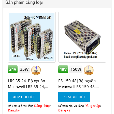
Sản phẩm cùng loại
1
1
24V
35W
48V
150W
LRS-35-24|Bộ nguồn
RS-150-48|Bộ nguồn
Meanwell LRS-35-24,...
Meanwell RS-150-48,...
XEM CHI TIẾT
XEM CHI TIẾT
Đăng nhập
Đăng nhập
Để xem giá, vui lòng
/
Để xem giá, vui lòng
/
Đăng ký
Đăng ký