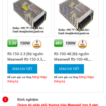
1
1
3.3V
150W
48V
100W
RS-150-3.3|Bộ nguồn
RS-100-48|Bộ nguồn
Meanwell RS-150-3.3,...
Meanwell RS-100-48,...
XEM CHI TIẾT
XEM CHI TIẾT
Đăng nhập
Đăng nhập
Để xem giá, vui lòng
/
Để xem giá, vui lòng
/
Đăng ký
Đăng ký
Kinh nghiệm
:
Chúng tôi phân phối thương hiệu Meanwell hơn 9 năm