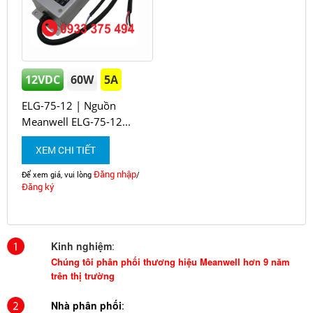
12VDC
60W
5A
ELG-75-12 | Nguồn
Meanwell ELG-75-12...
XEM CHI TIẾT
Đăng nhập
Để xem giá, vui lòng
/
Đăng ký
Kinh nghiệm
:
Chúng tôi phân phối thương hiệu Meanwell hơn 9 năm
trên thị trường
Nhà phân phối
: