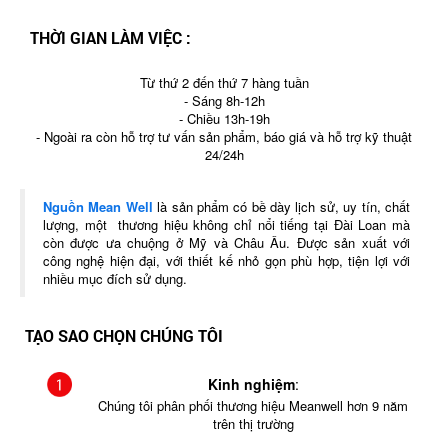
THỜI GIAN LÀM VIỆC :
Từ thứ 2 đến thứ 7 hàng tuần
- Sáng 8h-12h
- Chiều 13h-19h
- Ngoài ra còn hỗ trợ tư vấn sản phẩm, báo giá và hỗ trợ kỹ thuật
24/24h
Nguồn Mean Well
là sản phẩm có bề dày lịch sử, uy tín, chất
lượng, một thương hiệu không chỉ nổi tiếng tại Đài Loan mà
còn được ưa chuộng ở Mỹ và Châu Âu. Được sản xuất với
công nghệ hiện đại, với thiết kế nhỏ gọn phù hợp, tiện lợi với
nhiều mục đích sử dụng.
TẠO SAO CHỌN CHÚNG TÔI
Kinh nghiệm
:
Chúng tôi phân phối thương hiệu Meanwell hơn 9 năm
trên thị trường