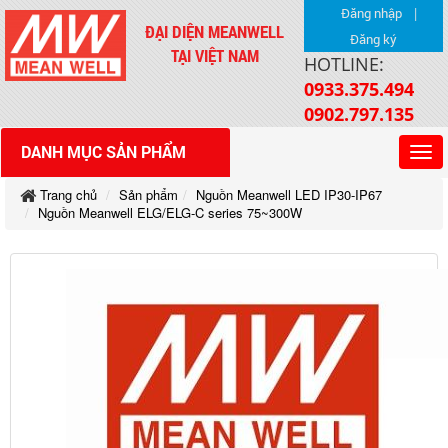
|
Đăng nhập
ĐẠI DIỆN MEANWELL
Đăng ký
TẠI VIỆT NAM
HOTLINE:
0933.375.494
0902.797.135
DANH MỤC SẢN PHẨM
Trang chủ
Sản phẩm
Nguồn Meanwell LED IP30-IP67
Nguồn Meanwell ELG/ELG-C series 75~300W