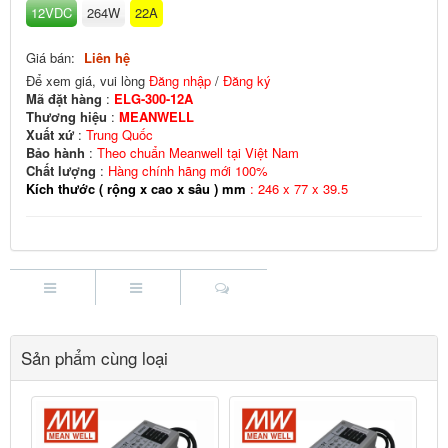
12VDC
264W
22A
Giá bán:
Liên hệ
Để xem giá, vui lòng
Đăng nhập
/
Đăng ký
Mã đặt hàng
:
ELG-300-12A
Thương hiệu
:
MEANWELL
Xuất xứ
:
Trung Quốc
Bảo hành
:
Theo chuẩn Meanwell tại Việt Nam
Chất lượng
:
Hàng chính hãng mới 100%
Kích thước ( rộng x cao x sâu ) mm
: 246 x 77 x 39.5
Sản phẩm cùng loại