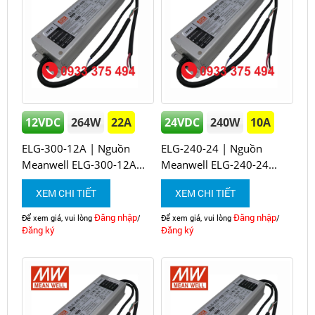
12VDC
264W
22A
24VDC
240W
10A
ELG-300-12A | Nguồn
ELG-240-24 | Nguồn
Meanwell ELG-300-12A...
Meanwell ELG-240-24...
XEM CHI TIẾT
XEM CHI TIẾT
Đăng nhập
Đăng nhập
Để xem giá, vui lòng
/
Để xem giá, vui lòng
/
Đăng ký
Đăng ký