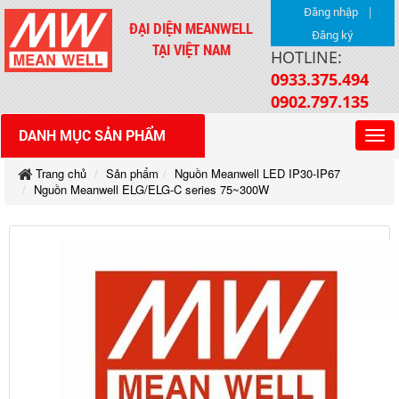
|
Đăng nhập
ĐẠI DIỆN MEANWELL
Đăng ký
TẠI VIỆT NAM
HOTLINE:
0933.375.494
0902.797.135
DANH MỤC SẢN PHẨM
Trang chủ
Sản phẩm
Nguồn Meanwell LED IP30-IP67
Nguồn Meanwell ELG/ELG-C series 75~300W