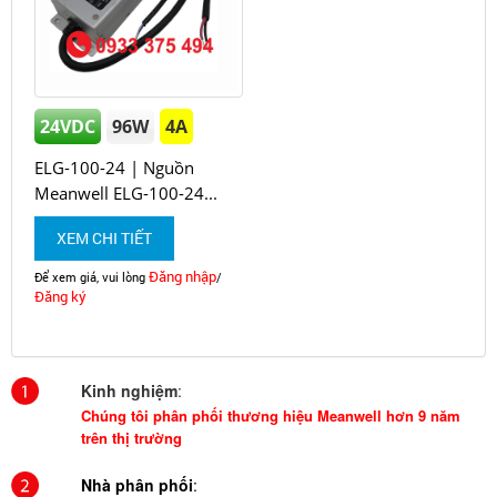
24VDC
96W
4A
ELG-100-24 | Nguồn
Meanwell ELG-100-24...
XEM CHI TIẾT
Đăng nhập
Để xem giá, vui lòng
/
Đăng ký
Kinh nghiệm
:
Chúng tôi phân phối thương hiệu Meanwell hơn 9 năm
trên thị trường
Nhà phân phối
: