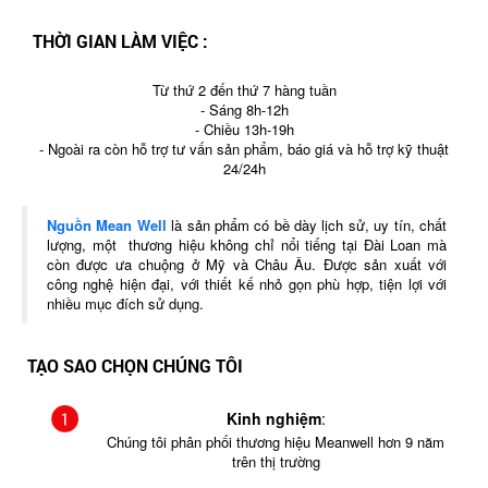
THỜI GIAN LÀM VIỆC :
Từ thứ 2 đến thứ 7 hàng tuần
- Sáng 8h-12h
- Chiều 13h-19h
- Ngoài ra còn hỗ trợ tư vấn sản phẩm, báo giá và hỗ trợ kỹ thuật
24/24h
Nguồn Mean Well
là sản phẩm có bề dày lịch sử, uy tín, chất
lượng, một thương hiệu không chỉ nổi tiếng tại Đài Loan mà
còn được ưa chuộng ở Mỹ và Châu Âu. Được sản xuất với
công nghệ hiện đại, với thiết kế nhỏ gọn phù hợp, tiện lợi với
nhiều mục đích sử dụng.
TẠO SAO CHỌN CHÚNG TÔI
Kinh nghiệm
:
Chúng tôi phân phối thương hiệu Meanwell hơn 9 năm
trên thị trường