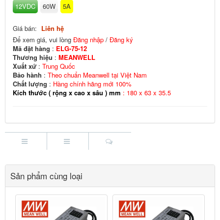
12VDC
60W
5A
Giá bán:
Liên hệ
Để xem giá, vui lòng
Đăng nhập
/
Đăng ký
Mã đặt hàng
:
ELG-75-12
Thương hiệu
:
MEANWELL
Xuất xứ
:
Trung Quốc
Bảo hành
:
Theo chuẩn Meanwell tại Việt Nam
Chất lượng
:
Hàng chính hãng mới 100%
Kích thước ( rộng x cao x sâu ) mm
: 180 x 63 x 35.5
Sản phẩm cùng loại