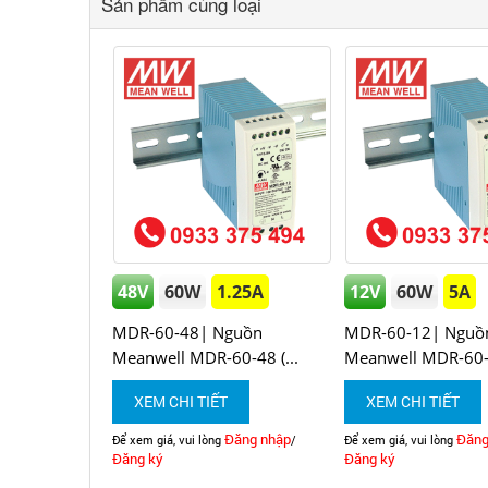
Sản phẩm cùng loại
48V
60W
1.25A
12V
60W
5A
MDR-60-48| Nguồn
MDR-60-12| Nguồ
Meanwell MDR-60-48 (...
Meanwell MDR-60-1
XEM CHI TIẾT
XEM CHI TIẾT
Đăng nhập
Đăng
Để xem giá, vui lòng
/
Để xem giá, vui lòng
Đăng ký
Đăng ký