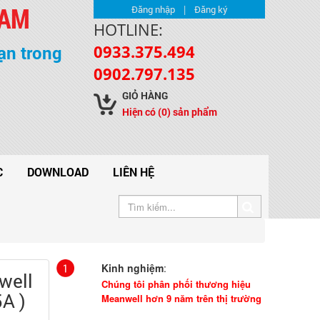
NAM
|
Đăng nhập
Đăng ký
HOTLINE:
0933.375.494
ạn trong
0902.797.135
GIỎ HÀNG
Hiện có
(0)
sản phẩm
C
DOWNLOAD
LIÊN HỆ
Kinh nghiệm
:
well
Chúng tôi phân phối thương hiệu
A )
Meanwell hơn 9 năm trên thị trường