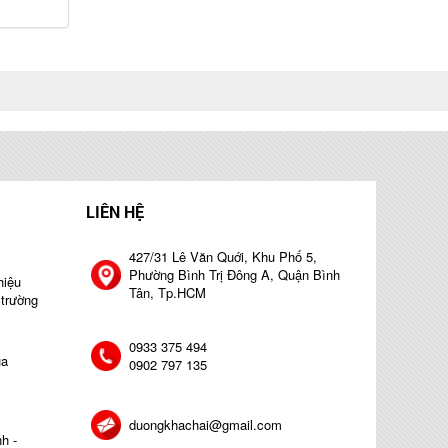
LIÊN HỆ
427/31 Lê Văn Quới, Khu Phố 5,
Phường Bình Trị Đông A, Quận Bình
hiệu
Tân, Tp.HCM
 trường
0933 375 494
ủa
0902 797 135
duongkhachai@gmail.com
h -