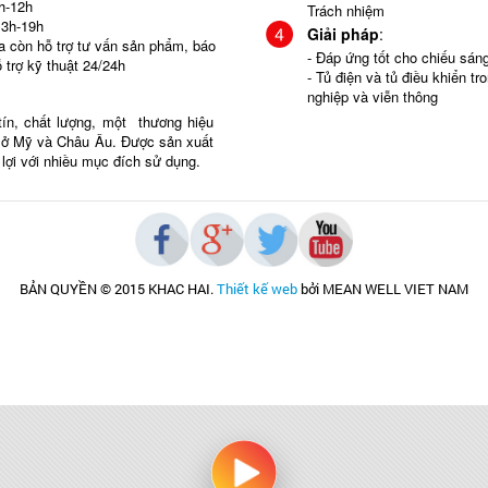
h-12h
Trách nhiệm
13h-19h
Giải pháp
:
ra còn hỗ trợ tư vấn sản phẩm, báo
- Đáp ứng tốt cho chiếu sá
ỗ trợ kỹ thuật 24/24h
- Tủ điện và tủ điều khiển tr
nghiệp và viễn thông
tín, chất lượng, một thương hiệu
g ở Mỹ và Châu Âu. Được sản xuất
n lợi với nhiều mục đích sử dụng.
BẢN QUYỀN © 2015 KHAC HAI
.
Thiết kế web
bởi MEAN WELL VIET NAM