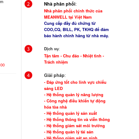
em
Nhà phân phối
:
Nhà phân phối chính thức của
MEANWELL tại Việt Nam
Cung cấp đầy đủ chứng từ
COO,CQ, BILL, PK, TKHQ để đảm
bảo hành chính hãng từ nhà máy.
Dịch vụ
:
Tận tâm - Chu đáo - Nhiệt tình -
Trách nhiệm
100
Giải pháp
:
- Đáp ứng tốt cho lĩnh vực chiếu
sáng LED
- Hệ thống quản lý năng lượng
- Công nghệ điều khiển tự động
hóa tòa nhà
- Hệ thống quản lý sản xuất
- Hệ thống thông tin và viễn thông
- Hệ thống giám sát môi trường
- Hệ thống quản lý tài sản
- Hệ thống giám sát an ninh