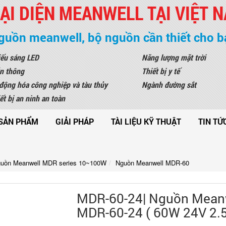
ẠI DIỆN MEANWELL TẠI VIỆT 
guồn meanwell, bộ nguồn cần thiết cho b
ếu sáng LED
Năng lượng mặt trời
n thông
Thiết bị y tế
động hóa công nghiệp và tàu thủy
Ngành đường sắt
ết bị an ninh an toàn
SẢN PHẨM
GIẢI PHÁP
TÀI LIỆU KỸ THUẬT
TIN TỨ
uồn Meanwell MDR series 10~100W
Nguồn Meanwell MDR-60
MDR-60-24| Nguồn Mean
MDR-60-24 ( 60W 24V 2.5