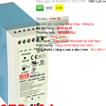
Đăng ngày 26-09-2023 01:55:07 PM -
1982 Lượt x
24V
60W
2.5A
Giá bán:
Liên hệ
Để xem giá, vui lòng
Đăng nhập
/
Đăng ký
Mã đặt hàng
:
MDR-60-24
Thương hiệu
:
MEANWELL
Xuất xứ
:
Trung Quốc
Bảo hành
:
Theo chuẩn Meanwell tại Việt Nam
Chất lượng
:
Hàng chính hãng mới 100%
Kích thước ( rộng x cao x sâu ) mm
: 40 x 90 x 