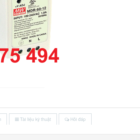
m
Tài liệu kỹ thuật
Hỏi đáp