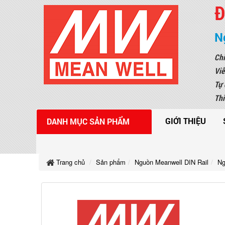
Đ
N
Chi
Viễ
Tự 
Thi
GIỚI THIỆU
DANH MỤC SẢN PHẨM
Trang chủ
Sản phẩm
Nguồn Meanwell DIN Rail
Ng