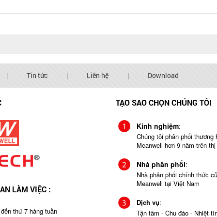
|
Tin tức
|
Liên hệ
|
Download
C
TẠO SAO CHỌN CHÚNG TÔI
Kinh nghiệm
:
Chúng tôi phân phối thương 
Meanwell hơn 9 năm trên thị
Nhà phân phối
:
Nhà phân phối chính thức c
Meanwell tại Việt Nam
IAN LÀM VIỆC :
Dịch vụ
:
 đến thứ 7 hàng tuần
Tận tâm - Chu đáo - Nhiệt tìn