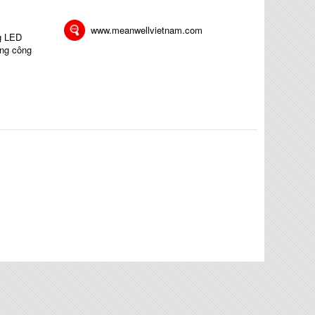
www.meanwellvietnam.com
ng LED
ong công