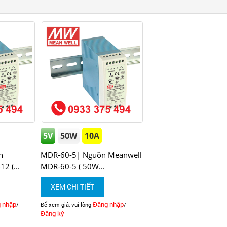
5V
50W
10A
n
MDR-60-5| Nguồn Meanwell
2 (...
MDR-60-5 ( 50W...
XEM CHI TIẾT
 nhập
Đăng nhập
/
Để xem giá, vui lòng
/
Đăng ký