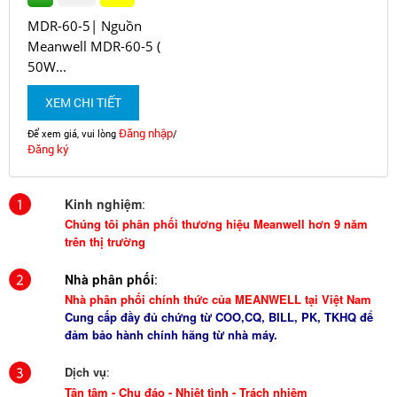
MDR-60-5| Nguồn
Meanwell MDR-60-5 (
50W...
XEM CHI TIẾT
Đăng nhập
Để xem giá, vui lòng
/
Đăng ký
Kinh nghiệm
:
Chúng tôi phân phối thương hiệu Meanwell hơn 9 năm
trên thị trường
Nhà phân phối
:
Nhà phân phối chính thức của MEANWELL tại Việt Nam
Cung cấp đầy đủ chứng từ COO,CQ, BILL, PK, TKHQ để
đảm bảo hành chính hãng từ nhà máy.
Dịch vụ
:
Tận tâm - Chu đáo - Nhiệt tình - Trách nhiệm