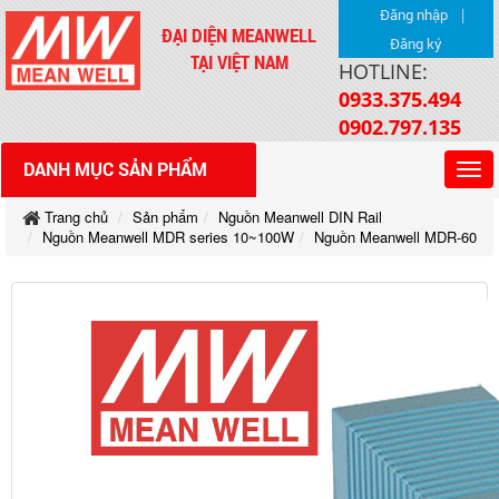
|
Đăng nhập
ĐẠI DIỆN MEANWELL
Đăng ký
TẠI VIỆT NAM
HOTLINE:
0933.375.494
0902.797.135
DANH MỤC SẢN PHẨM
Trang chủ
Sản phẩm
Nguồn Meanwell DIN Rail
Nguồn Meanwell MDR series 10~100W
Nguồn Meanwell MDR-60