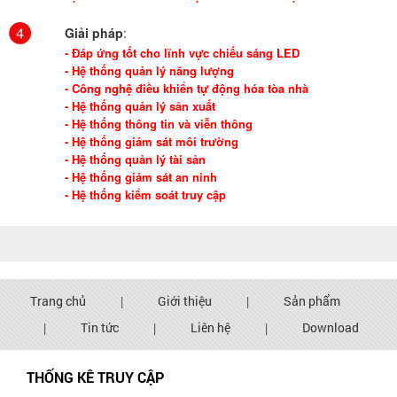
Giải pháp
:
- Đáp ứng tốt cho lĩnh vực chiếu sáng LED
- Hệ thống quản lý năng lượng
- Công nghệ điều khiển tự động hóa tòa nhà
- Hệ thống quản lý sản xuất
- Hệ thống thông tin và viễn thông
- Hệ thống giám sát môi trường
- Hệ thống quản lý tài sản
- Hệ thống giám sát an ninh
- Hệ thống kiểm soát truy cập
Trang chủ
|
Giới thiệu
|
Sản phẩm
|
Tin tức
|
Liên hệ
|
Download
THỐNG KÊ TRUY CẬP