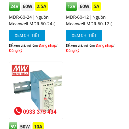
24V
60W
2.5A
12V
60W
5A
MDR-60-24| Nguồn
MDR-60-12| Nguồn
Meanwell MDR-60-24 (...
Meanwell MDR-60-12 (...
XEM CHI TIẾT
XEM CHI TIẾT
Đăng nhập
Đăng nhập
Để xem giá, vui lòng
/
Để xem giá, vui lòng
/
Đăng ký
Đăng ký
5V
50W
10A