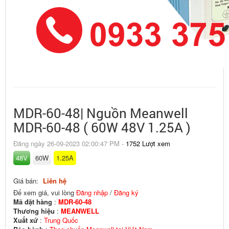
MDR-60-48| Nguồn Meanwell
MDR-60-48 ( 60W 48V 1.25A )
Đăng ngày 26-09-2023 02:00:47 PM -
1752 Lượt xem
48V
60W
1.25A
Giá bán:
Liên hệ
Để xem giá, vui lòng
Đăng nhập
/
Đăng ký
Mã đặt hàng
:
MDR-60-48
Thương hiệu
:
MEANWELL
Xuất xứ
:
Trung Quốc